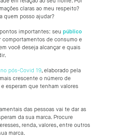
dade em relação ao seu nome. Por
ormações claras ao meu respeito?
, a quem posso ajudar?
s pontos importantes: seu
público
car comportamentos de consumo e
em você deseja alcançar e quais
ir.
 no pós-Covid 19
, elaborado pela
 mais crescente o número de
 e esperam que tenham valores
amentais das pessoas vai te dar as
speram da sua marca. Procure
eresses, renda, valores, entre outros
 sua marca.