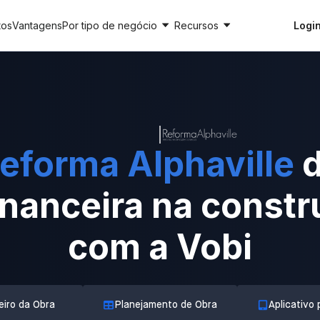
tos
Vantagens
Por tipo de negócio
Recursos
Logi
eforma Alphaville
d
inanceira na constru
com a Vobi
eiro da Obra
Planejamento de Obra
Aplicativo 