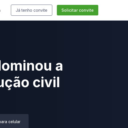
n
Já tenho convite
Solicitar convite
ominou a
ção civil
para celular