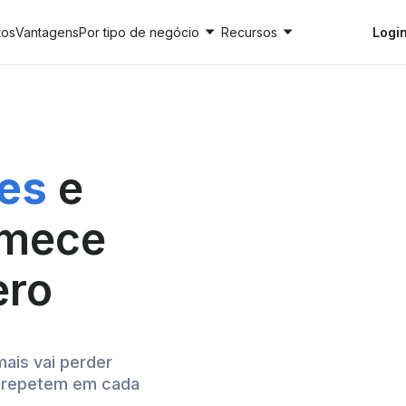
tos
Vantagens
Por tipo de negócio
Recursos
Logi
tes
e
omece
ero
ais vai perder
e repetem em cada