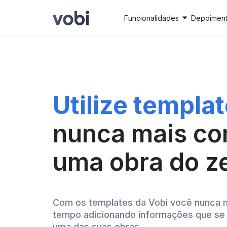
Funcionalidades
Depoimen
Utilize templa
nunca mais c
uma obra do z
Com os templates da Vobi você nunca m
tempo adicionando informações que s
uma das suas obras.