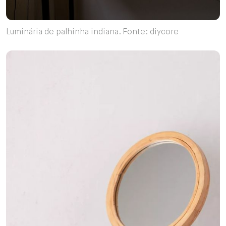
Luminária de palhinha indiana. Fonte: diycore