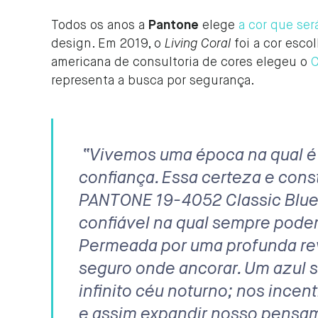
Todos os anos a
Pantone
elege
a cor que se
design. Em 2019, o
Living Coral
foi a cor esco
americana de consultoria de cores elegeu o
C
representa a busca por segurança.
“Vivemos uma época na qual é p
confiança. Essa certeza e cons
PANTONE 19-4052 Classic Blue,
confiável na qual sempre pode
Permeada por uma profunda re
seguro onde ancorar. Um azul s
infinito céu noturno; nos incen
e assim expandir nosso pensa