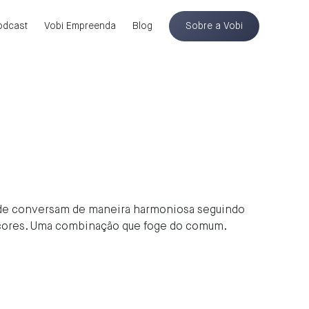
odcast
Vobi Empreenda
Blog
Sobre a Vobi
erde conversam de maneira harmoniosa seguindo
s cores. Uma combinação que foge do comum.