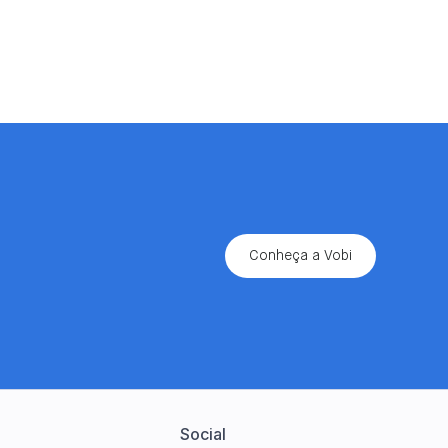
Sem spam!
Conheça a Vobi
Social