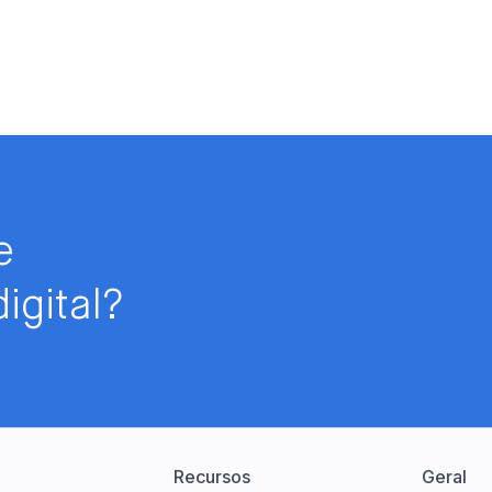
e
igital?
Recursos
Geral