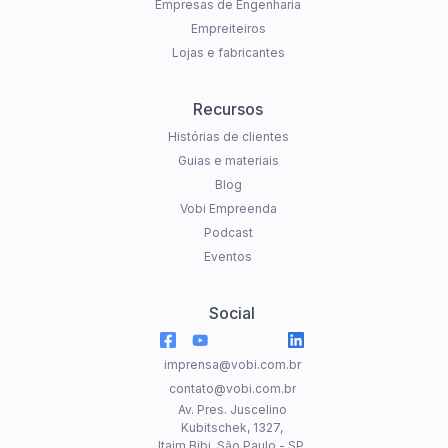
Empresas de Engenharia
Empreiteiros
Lojas e fabricantes
Recursos
Histórias de clientes
Guias e materiais
Blog
Vobi Empreenda
Podcast
Eventos
Social
imprensa@vobi.com.br
contato@vobi.com.br
Av. Pres. Juscelino
Kubitschek, 1327,
Itaim Bibi, São Paulo - SP.