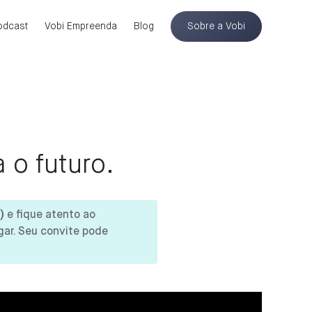
odcast
Vobi Empreenda
Blog
Sobre a Vobi
 o futuro.
)
e fique atento ao
gar. Seu convite pode
)